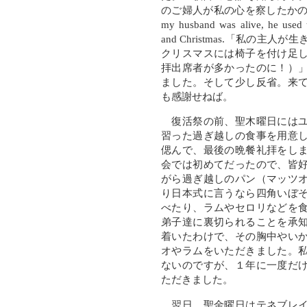
のご婦人が私の心を察したかのように「
my husband was alive, he used t
and Christmas.「私の主
クリスマスには椅子を付け足
拝出席者が多かったのに！）
ました。そして少し反省。来
も感謝せねば。
復活祭の前、聖木曜日にはユ
習った過ぎ越しの食事を用意
偲んで、最後の晩餐礼拝をし
会では初めてだったので、皆
がら過ぎ越しのパン（マッツ
り日本式に言うなら四角いぼ
べたり、ラムやセロリなどを
弟子達に裏切られることを承
着いたわけで、その胸中やい
オやラムをいただきました。
ないのですが、１年に一度だ
ただきました。
翌日、聖金曜日はテネブレイ