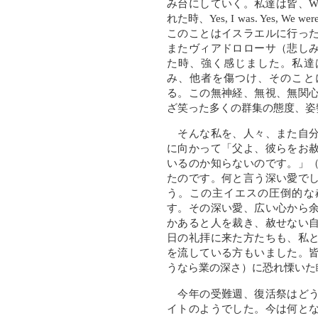
み台にしていく。私達は皆、Were 
れた時、Yes, I was. Yes, 
このことはイスラエルに行っ
またヴィアドロローサ（悲し
た時、強く感じました。私達
み、他者を傷つけ、そのこと
る。この無神経、無視、無関
ざ笑った多くの群集の態度、姿
そんな私を、人々、また自分
に向かって「父よ、彼らをお
いるのか知らないのです。」
たのです。何と言う深い愛で
う。この主イエスの圧倒的な
す。その深い愛、広い心から
かあると人を裁き、赦せない
日の礼拝に来た方たちも、私
を流している方もいました。
うなら業の深さ）に恐れ慄いた
今年の受難週、復活祭はどう
イトのようでした。今は何と