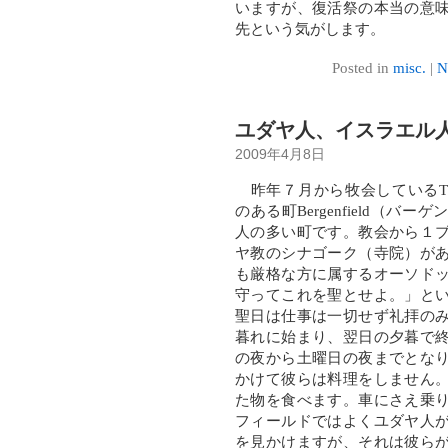
いますが、復活祭の本当の意
先という気がします。
Posted in
misc.
|
N
ユダヤ人、イスラエル
2009年4月8日
昨年７月から牧会しているThe Chur
のある町Bergenfield（バ
人の多い町です。教会から１
ヤ教のシナゴーク（寺院）が
も厳格な方に属するオーソド
守ってこれを聖とせよ。」と
聖日は仕事は一切せず礼拝の
暮れに始まり、翌日の夕暮で
の夜から土曜日の夜までとな
かけて彼らは料理をしません
た物を食べます。車にさえ乗
フィールドではよくユダヤ人
を見かけますが、それは彼ら