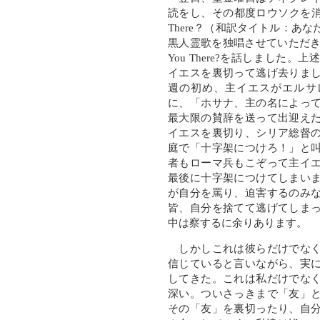
読をし、その都度ロウソクを消灯
There？（和訳タイトル：あ
黒人霊歌を独唱させていただき
You There?を話しました
イエスを裏切って逃げ去りま
週の初め、主イエスがエルサ
に、「ホサナ、主の名によっ
最大限の賛辞を送って出迎え
イエスを裏切り、シリア総督
庭で「十字架につけろ！」と
者もローマ兵もこぞって主イ
最後に十字架につけてしまい
が自分を罵り、迫害するのみ
皆、自分を捨てて逃げてしま
中は察するに余りあります。
しかしこれは彼らだけでなく
信じていると言いながら、実
してきた。これは私だけでな
深い。ついさっきまで「友」
その「友」を裏切ったり、自