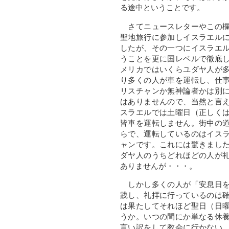
る途中ということです。
さてニュースレターやこの欄
聖地旅行に参加しイスラエル
したが、その一つにイスラエ
うことを更に国レベルで徹底
メリカではいくらユダヤ人が
り多くの人が車を運転し、仕
リスチャンか無神論者かは別
はありませんので、当然と言
スラエルでは土曜日（正しく
皆車を運転しません。街中の
らで、運転しているのはイス
ャンです。これには驚きまし
ダヤ人のうちどれほどの人が
ありませんが・・・。
しかし多くの人が「安息日を
践し、礼拝に行っているのは
は果たしてそれほど聖日（日
うか。いつの間にか単なる休
言い訳をして教会に行かない