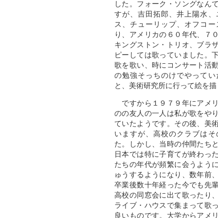
した。フォーク・ソングなん
すが、吉田拓郎、井上陽水、
ス、チューリップ、オフコー
り、アメリカの６０年代、７
キングストン・トリオ、ブラ
ピーしては歌っていました。
歌を歌い、時にコンサート活
の勉強そっちのけでやってい
と、美術研究所に行って絵を描
ですから１９７９年にアメリ
のの友人の一人は私が歌をや
ていたようです。その後、美
いますが、高校のクラブはそ
た。しかし、当時の仲間たち
日本では特に子育てが終わっ
たちの年代が頻繁に会うよう
ゅうするようになり、数年前
卒業後数十年経った今でも先
高校の同窓会に出て歌ったり
ライブ・ハウスで集まって歌
良いものです。大学からアメ