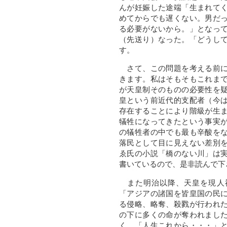
んが妊娠した途端「生まれて
めてからでも遅くない。男だ
る必要がないから。」となっ
（先送り）なった。「どうし
す。
さて、この問題を考える前に
きます。私はそもそもこれま
が天皇制そのものの必要性を
皇という前近代的支配者（今
存在することにより階級が生
犠牲になってきたという事実
の犠牲者の中でも最も辛酸を
落民として目に見えない差別
ゑ氏の小説「橋のない川」は
書いているので、是非読んで下
また明治以降、天皇を現人
「アジアの諸国を皆皇国の民
る侵略、略奪、殺戮が行われ
の下に多くの命が奪われまし
く、「人生これから・・・」