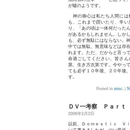
が嘘のようです。
神の御心は私たち人間には
も、これまで躓いたり、辛い
り、「あの頃は一体何だった
があるかもしれません。しか
も、必ず無駄にはならない。
中では無駄、無意味などは存
れます。ただ、だからと言っ
命過ごしてください。皆さん
第、生き方次第です。今やっ
ても必ず１０年後、２０年後
す。
Posted in
misc.
|
N
ＤＶ一考察 Ｐａｒｔ
2006年2月2日
以前、Ｄｏｍｅｓｔｉｃ Ｖ
いて書きましたが、つい最近