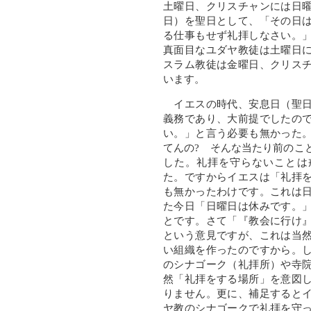
土曜日、クリスチャンには日
日）を聖日として、「その日
る仕事もせず礼拝しなさい。
真面目なユダヤ教徒は土曜日
スラム教徒は金曜日、クリス
います。
イエスの時代、安息日（聖日
義務であり、大前提でしたの
い。」と言う必要も無かった
てんの? そんな当たり前のこ
した。礼拝を守らないことは
た。ですからイエスは「礼拝
も無かったわけです。これは
た今日「日曜日は休みです。
とです。さて「『教会に行け
という意見ですが、これは当
い組織を作ったのですから。
のシナゴーク（礼拝所）や寺
然「礼拝をする場所」を意図
りません。更に、補足すると
ヤ教のシナゴークで礼拝を守