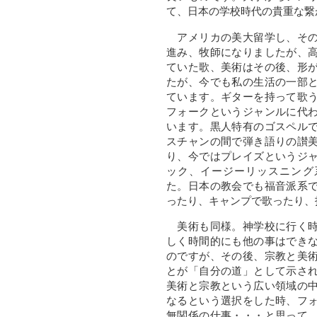
て、日本の学校時代の貴重な繋
アメリカの美大留学し、その
進み、牧師になりましたが、
ていた歌、美術はその後、形
たが、今でも私の生活の一部
ています。ギターを持って歌
フォークというジャンルに代
います。黒人特有のゴスペル
スチャンの間で弾き語りの讃
り、今ではプレイズというジ
ック、イージーリッスニング
た。日本の教会でも福音派系
ったり、キャンプで歌ったり、
美術も同様。神学校に行く時
しく時間的にも他の事はでき
のですが、その後、宗教と美
とが「自分の道」として示さ
美術と宗教という広い領域の
なるという選択をした時、フ
無関係の仕事・・・と思って