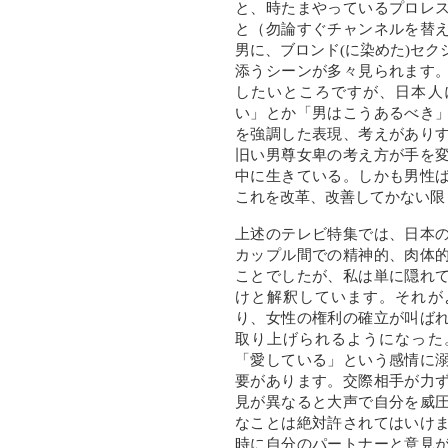
と、時たまやっているプロレ
と（勿論すぐチャンネルを替
男に、ブロンド(に染めた)セ
添うシーンが多々見られます
したいところですが、日本人
い」とか「男はこうあるべき
を強調した表現、考えがあり
旧い男尊女卑の考え方が手を
中に生きている。しかも男性
これを改革、改善してかない限
上述のテレビ特集では、日本
カップル間での精神的、肉体
ことでしたが、私は単に隠れ
けと解釈しています。それが
り、女性の権利の確立が叫ば
取り上げられるようになった
「愛している」という感情に
要があります。交際相手が力
見が異なると大声で自分を威
なことは絶対許されてはいけ
時に自分のパートナーと意見