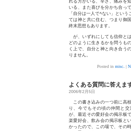
れる方がいる、辛さ、痛みを
いる、また喜びを分かち合っ
「自分は一人でﾍない」という
ては神と共に住む、つまり御
終末思想もあります。
が、いずれにしても信仰とは
どのように生きるかを問うも
く上で、自分と神と向き合う
りません。
Posted in
misc.
|
N
よくある質問に答えま
2006年2月5日
この書き込みの一つ前に高校
り、今でもその頃の仲間と交
が、最近その愛好会の掲示板
楽愛好会、飲み会の掲示板と
かったので、この場で、その