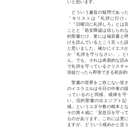
いと思います。
どういう趣旨の疑問であった
「キリストは『礼拝に行け
「『日曜日に礼拝しろ』とは
ことと「処女降誕は信じられ
約聖書だけ、更には福音書と
けを読んでいるとこう言った
と思いました。確かにイエス
か「礼拝を守りなさい。」と
ん。でも、それは表面的な読
で礼拝を守っているクリスチ
信徒だったら即答できる初歩的
聖書の世界をご存じない皆さ
のイスラエルは今日の中東の
っているのと同様、戒律を守
い。旧約聖書の出エジプト記
戒」というユダヤ教の根本と
その第４戒に「安息日を守っ
ものがあります。これには更
ますが、どういう戒めかと言