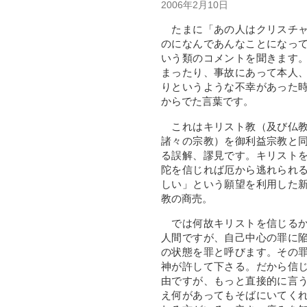
2006年2月10日
たまに「あの人はクリスチャ
のになんであんなことになっ
いう類のコメントを聞きます
まったり、事故にあって本人
りというような不幸があった
からでた言葉です。
これはキリスト教（及び仏教
諸々の宗教）を御利益宗教と
る誤解、謬見です。キリスト
陀を信じれば厄から逃れられ
しい」という願望を利用した
教の商売。
では何故キリストを信じるか
人間ですが、自己中心の罪に
の状態を罪と呼びます。その
神が許して下さる。だから信
由ですが、もっと直接的に言
え何があってもそばにいてく