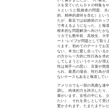
スを見ていたらＤＶの特集を
Ｖというと既婚者の問題、夫
的、精神的虐待を含む）とい
たが、最近では結婚前のカッ
で考えるようになった、と報
根本的な問題解決へ向けたか
リカでも数年前、高校生、大
ート･レイプが問題として取り
ります。初めてのデートでお
ない、本当に愛し合っている
の方から一方的に性行為を求
してしまうというケースが増
性は相手への思い、言葉や態
られ、最悪の場合、性行為が
ないケースもあると報道してい
アメリカでも一部の馬鹿な連
調し、肉体的力を誇示したり
輩がいます。女性の中にも、
たい）、それを良しとして受
驚かされます。たまたまテレ