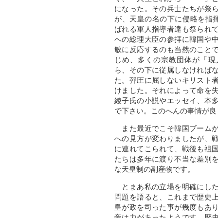
になった。その兵士たちが祭
が、天皇の名の下に侵略を指
ばれる軍人指導者達も祭られ
への総理大臣の参拝に韓国や
敏に反応するのも当然のこと
じめ、多くの宗教団体が「現
ら、その下に従属しなければ
た。弾圧に屈しないキリスト
けました。それによって命を
綾子氏の小説やエッセイ、本
で下さい。このへんの事情が良
また最近でこそ韓国ブームが
への見方が変わりましたが、
に連れてこられて、戦後も祖
たちは多年に渡り不当な差別
な天皇制の副産物です。
とまあ私の立場を明確にした
問題を語ると、これまで歴史
皇が政を司った事が幾度もあ
帝は力があったようです。歴