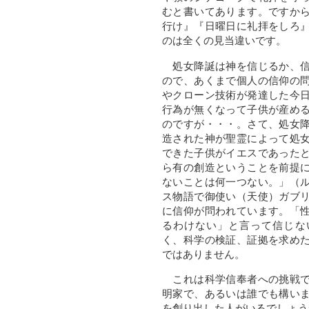
むと書いてあります。ですか
行け』『日曜日に礼拝をしろ
のは全くの見当違いです。
処女降誕は神を信じるか、信
ので、あくまで個人の信仰の
やクローン技術が発達した今
行為が無くなって子供が産め
のですが・・・。さて、処女
造された神が聖霊によって処
できた子供がイエスであった
ら有の創造ということを前提
ないことは何一つない。」（
ス物語で御使い（天使）ガブ
に信仰が問われています。「
るわけない」と言って信じな
く、科学の検証、証拠を求め
ではありません。
これは科学信奉者への挑戦で
明家で、あるいは誰でも構い
を創り出した人がいるでしょう